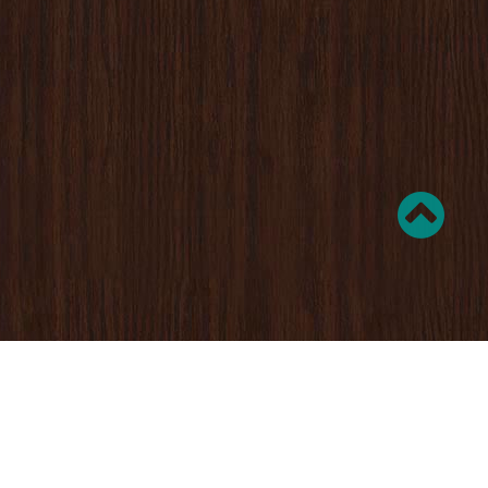
KONTAKT
elefon:
+49 (0)2932 - 894 5355
ax:
+49 (0)2932 - 931 007
-Mail:
info@gastronomische-akademie.de