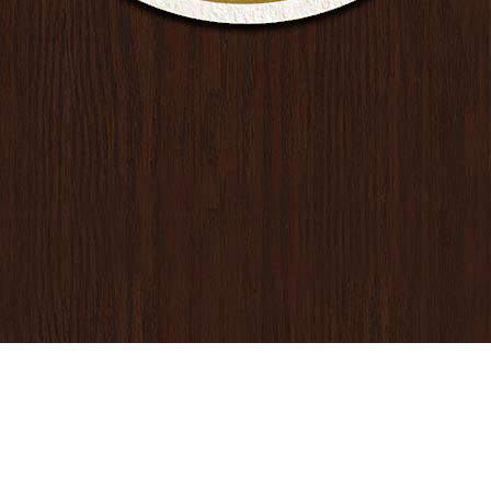
RECHTLICHE
HINWEISE
Impressum
T
Datenschutzerklärung
F
Nutzungshinweise
E